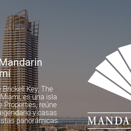
 Mandarin
ami
Brickell Key, The
Miami, es una isla
e Properties, reúne
 legendario y casas
vistas panorámicas.