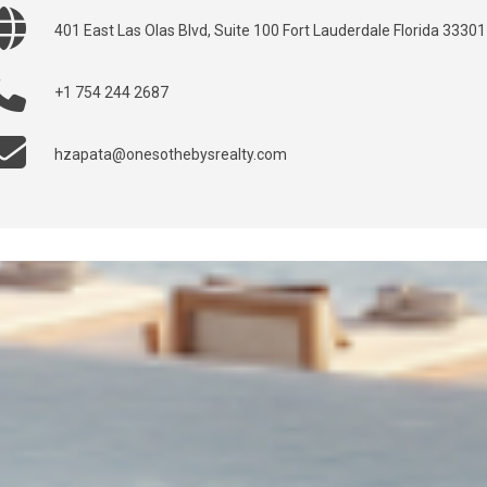
401 East Las Olas Blvd, Suite 100 Fort Lauderdale Florida 33301
+1 754 244 2687
hzapata@onesothebysrealty.com