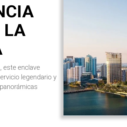
NCIA
 LA
A
, este enclave
ervicio legendario y
s panorámicas