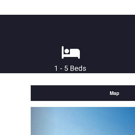
1 - 5 Beds
Map