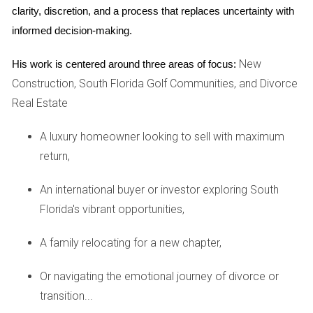
sostenibles para minimizar el impacto ambiental. Las
clarity, discretion, and a process that replaces uncertainty with 
características de eficiencia energética, como los
informed decision-making.
electrodomésticos Energy Star, los paneles solares y
New
los sistemas de recolección de agua de lluvia, son cada
His work is centered around three areas of focus:
Construction, South Florida Golf Communities, and Divorce
vez más comunes. Estas características no solo
Real Estate
benefician al medio ambiente, sino que también
pueden generar ahorros significativos en las facturas
A luxury homeowner looking to sell with maximum
de servicios públicos para los propietarios de
return,
viviendas. Además, muchos nuevos desarrollos están
An international buyer or investor exploring South
incorporando prácticas de paisajismo sostenible,
Florida's vibrant opportunities,
como plantas tolerantes a la sequía y sistemas de
riego eficientes, para conservar el agua y reducir los
A family relocating for a new chapter,
costos de mantenimiento.
Obtenga más información
sobre cómo la sostenibilidad puede influir en su
Or navigating the emotional journey of divorce or
inversión en nuestro informe sobre el mercado
transition...