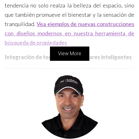
tendencia no solo realza la belleza del espacio, sino
que también promueve el bienestar y la sensación de
tranquilidad.
Vea ejemplos de nuevas construcciones
con diseños modernos en nuestra herramienta de
búsqueda de propiedades
View More
Integración de tecnología de hogares inteligentes
La tecnología de hogares inteligentes se está
convirtiendo rápidamente en un elemento básico en
las casas de nueva construcción en Florida. Desde
sistemas de seguridad avanzados hasta
electrodomésticos inteligentes y control de
iluminación automatizado, la tecnología se está
integrando para mejorar la comodidad, la seguridad y
la eficiencia energética de los hogares. Los