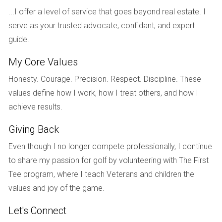
inmobiliario de Florida.
...I offer a level of service that goes beyond real estate. I
serve as your trusted advocate, confidant, and expert
Servicios de lujo y vida al aire libre
guide.
Las propiedades de nueva construcción en Florida
suelen contar con comodidades de lujo que mejoran el
My Core Values
estilo de vida de los residentes. Piscinas infinitas,
Honesty. Courage. Precision. Respect. Discipline. These
gimnasios de última generación, spas y áreas de
values define how I work, how I treat others, and how I
entretenimiento al aire libre son solo algunos
achieve results.
ejemplos. El estilo de vida de Florida se centra en
Giving Back
disfrutar del clima y el entorno natural, y las nuevas
Even though I no longer compete professionally, I continue
construcciones reflejan esta preferencia con espacios
to share my passion for golf by volunteering with The First
al aire libre bien diseñados y acceso a áreas verdes e
Tee program, where I teach Veterans and children the
instalaciones recreativas. Muchas comunidades
values and joy of the game.
también están incorporando características como
senderos para caminar, parques para perros y jardines
Let's Connect