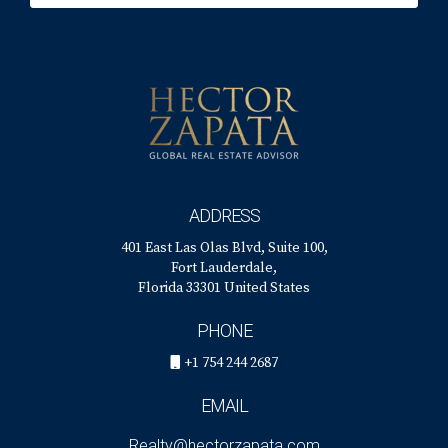
ADDRESS
401 East Las Olas Blvd, Suite 100,
Fort Lauderdale,
Florida 33301 United States
PHONE
+1 754 244 2687
EMAIL
Realty@hectorzapata.com