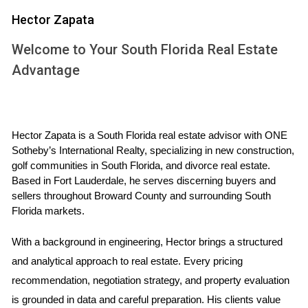
compradores buscan cada vez más propiedades que
Hector Zapata
ofrezcan una experiencia de vida conectada e
inteligente. Los asistentes activados por voz, los
Welcome to Your South Florida Real Estate
termostatos inteligentes y los sistemas de seguridad
Advantage
controlados a distancia son solo algunos ejemplos de
las tecnologías que se están incorporando a los
hogares nuevos. Estas características ofrecen
Hector Zapata is a South Florida real estate advisor with ONE 
comodidad, ahorro de energía y mayor seguridad para
Sotheby’s International Realty, specializing in new construction, 
golf communities in South Florida, and divorce real estate. 
los propietarios.
Based in Fort Lauderdale, he serves discerning buyers and 
sellers throughout Broward County and surrounding South 
Sostenibilidad y Eficiencia Energética
Florida markets.
La sostenibilidad y la eficiencia energética son
With a background in engineering, Hector brings a structured 
consideraciones clave en las nuevas construcciones en
and analytical approach to real estate. Every pricing 
Florida. Los constructores están adoptando prácticas
recommendation, negotiation strategy, and property evaluation 
de construcción ecológica y utilizando materiales
is grounded in data and careful preparation. His clients value 